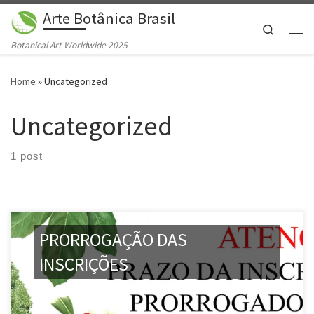
Arte Botânica Brasil
Skip to content
Search
Me
Botanical Art Worldwide 2025
Home
»
Uncategorized
Uncategorized
1 post
PRORROGAÇÃO DAS
INSCRIÇÕES