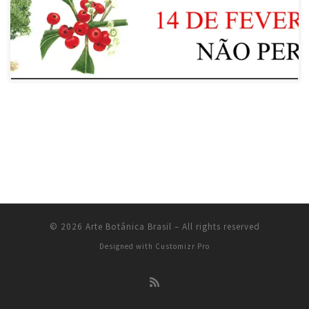
© 2026
Arte Botânica Brasil
–
All rights reserved
Designed with
Customizr Pro