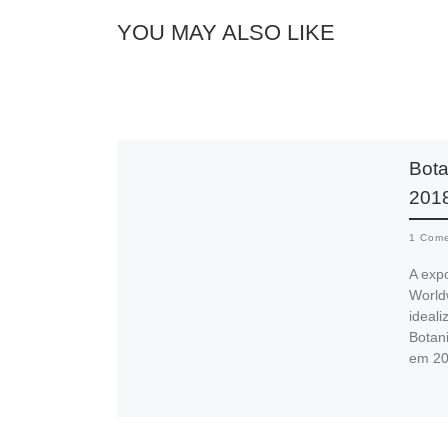
YOU MAY ALSO LIKE
Bota
201
1 Come
A expo
Worldw
ideali
Botani
em 20