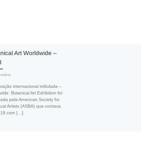
nical Art Worldwide –
8
ntário
sição internacional intitulada –
ide Botanical Art Exhibition foi
zada pela American Society for
cal Artists (ASBA) que contava
18 com […]